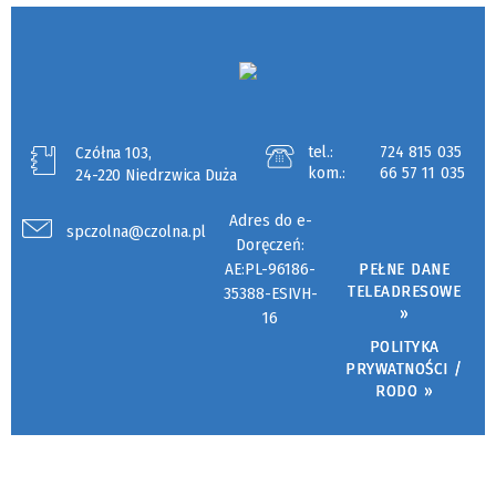
tel.:
724 815 035
Czółna 103,
kom.:
66 57 11 035
24-220 Niedrzwica Duża
Adres do e-
spczolna@czolna.pl
Doręczeń:
AE:PL-96186-
PEŁNE DANE
TELEADRESOWE
35388-ESIVH-
»
16
POLITYKA
PRYWATNOŚCI /
RODO »