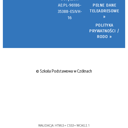
AE:PL-96186-
PEŁNE DANE
TELEADRESOWE
35388-ESIVH-
»
16
POLITYKA
PRYWATNOŚCI /
RODO »
© Szkoła Podstawowa w Czółnach
WALIDACJA:
HTML5
+
CSS3
+
WCAG 2.1