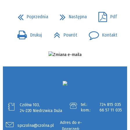
Poprzednia
Następna
Pdf
Drukuj
Powrót
Kontakt
tel.:
724 815 035
Czółna 103,
kom.:
66 57 11 035
24-220 Niedrzwica Duża
Adres do e-
spczolna@czolna.pl
Doręczeń: