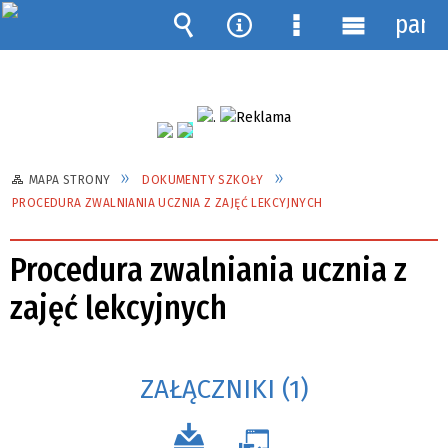
pane
Wyszukiwarka
Narzędzia
Menu
Menu
szczegółowe
główne
MAPA STRONY
DOKUMENTY SZKOŁY
PROCEDURA ZWALNIANIA UCZNIA Z ZAJĘĆ LEKCYJNYCH
Procedura zwalniania ucznia z
zajęć lekcyjnych
ZAŁĄCZNIKI (1)