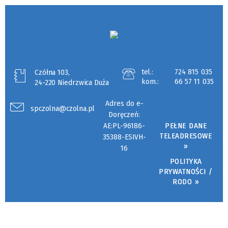
tel.:
724 815 035
Czółna 103,
kom.:
66 57 11 035
24-220 Niedrzwica Duża
Adres do e-
spczolna@czolna.pl
Doręczeń:
AE:PL-96186-
PEŁNE DANE
TELEADRESOWE
35388-ESIVH-
»
16
POLITYKA
PRYWATNOŚCI /
RODO »