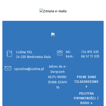
tel.:
724 815 035
Czółna 103,
kom.:
66 57 11 035
24-220 Niedrzwica Duża
Adres do e-
spczolna@czolna.pl
Doręczeń:
AE:PL-96186-
PEŁNE DANE
TELEADRESOWE
35388-ESIVH-
»
16
POLITYKA
PRYWATNOŚCI /
RODO »