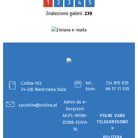
1
2
3
4
5
Znaleziono galerii:
239
tel.:
724 815 035
Czółna 103,
kom.:
66 57 11 035
24-220 Niedrzwica Duża
Adres do e-
spczolna@czolna.pl
Doręczeń:
AE:PL-96186-
PEŁNE DANE
TELEADRESOWE
35388-ESIVH-
»
16
POLITYKA