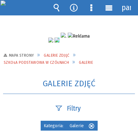
pane
Wyszukiwarka
Narzędzia
Menu
Menu
szczegółowe
główne
MAPA STRONY
GALERIE ZDJĘĆ
SZKOŁA PODSTAWOWA W CZÓŁNACH
GALERIE
GALERIE ZDJĘĆ
Filtry
Fraza
Kategoria:
Galerie
Usuń
ten