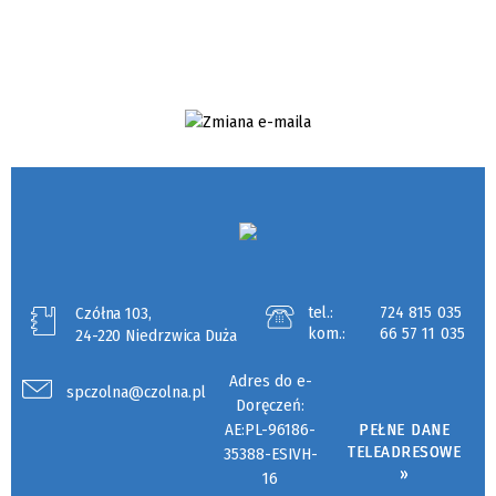
tel.:
724 815 035
Czółna 103,
kom.:
66 57 11 035
24-220 Niedrzwica Duża
Adres do e-
spczolna@czolna.pl
Doręczeń:
AE:PL-96186-
PEŁNE DANE
TELEADRESOWE
35388-ESIVH-
»
16