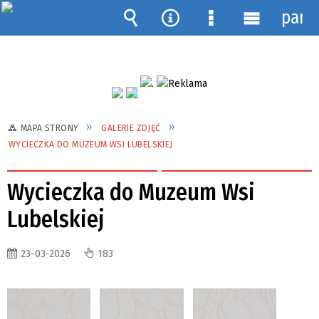
pane
Wyszukiwarka
Narzędzia
Menu
Menu
szczegółowe
główne
MAPA STRONY
GALERIE ZDJĘĆ
WYCIECZKA DO MUZEUM WSI LUBELSKIEJ
Wycieczka do Muzeum Wsi
Lubelskiej
23-03-2026
183