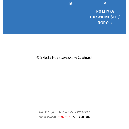
»
16
POLITYKA
PRYWATNOŚCI /
RODO »
© Szkoła Podstawowa w Czółnach
WALIDACJA:
HTML5
+
CSS3
+
WCAG 2.1
WYKONANIE
CONCEPT
INTERMEDIA