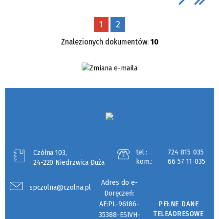
1
2
Znalezionych dokumentów:
10
tel.:
724 815 035
Czółna 103,
kom.:
66 57 11 035
24-220 Niedrzwica Duża
Adres do e-
spczolna@czolna.pl
Doręczeń:
AE:PL-96186-
PEŁNE DANE
TELEADRESOWE
35388-ESIVH-