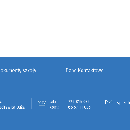
okumenty szkoły
Dane Kontaktowe
3,
tel.:
724 815 035
spczol
edrzwica Duża
kom.:
66 57 11 035