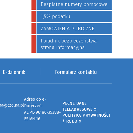
Bezpłatne numery pomocowe
1,5% podatku
ZAMÓWIENIA PUBLCZNE
Poradnik bezpieczeństwa-
strona informacyjna
E-dziennik
Formularz kontaktu
Adres do e-
PEŁNE DANE
na@czolna.pl
Doręczeń:
TELEADRESOWE »
AE:PL-96186-35388-
POLITYKA PRYWATNOŚCI
ESIVH-16
/ RODO »