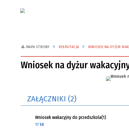
Aktualności
Dok
STATUT SZKOŁY
STAND
MAPA STRONY
REKRUTACJA
WNIOSEK NA DYŻUR WA
MAŁOL
Wniosek na dyżur wakacyjny
KARTA ZGŁOSZENIOWA NA
PROCE
ŚWIETLICĘ SZKOLNĄ
PROCEDURA POSTĘPOWANIA Z
KONCE
ZAŁĄCZNIKI (2)
DZIECKIEM PRZEJAWIAJĄCYM
2023-2
AGRESJĘ
Wniosek wakacyjny do przedszkola(1)
DNI WOLNE
SZKOL
17 kB
PODRĘ