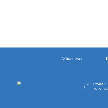
Aktualności
D
Czółna 10
24-220 Ni