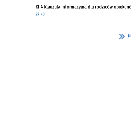
KI 4 Klauzula informacyjna dla rodziców opiekunó
WYMAGANIA EDUKACYJNE
HYMN 
27 kB
N