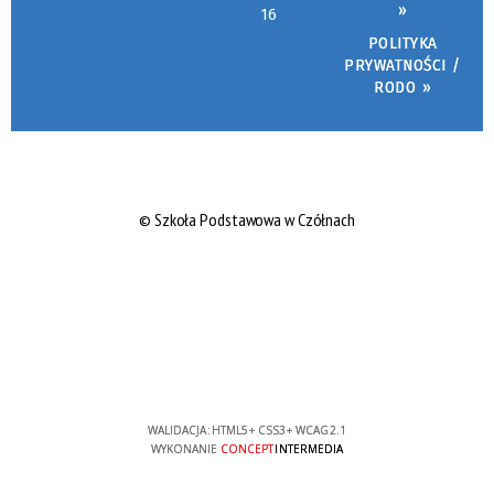
»
16
POLITYKA
PRYWATNOŚCI /
RODO »
© Szkoła Podstawowa w Czółnach
WALIDACJA:
HTML5
+
CSS3
+
WCAG 2.1
WYKONANIE
CONCEPT
INTERMEDIA