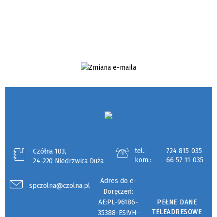
tel.:
724 815 035
Czółna 103,
kom.:
66 57 11 035
24-220 Niedrzwica Duża
Adres do e-
spczolna@czolna.pl
Doręczeń:
AE:PL-96186-
PEŁNE DANE
TELEADRESOWE
35388-ESIVH-