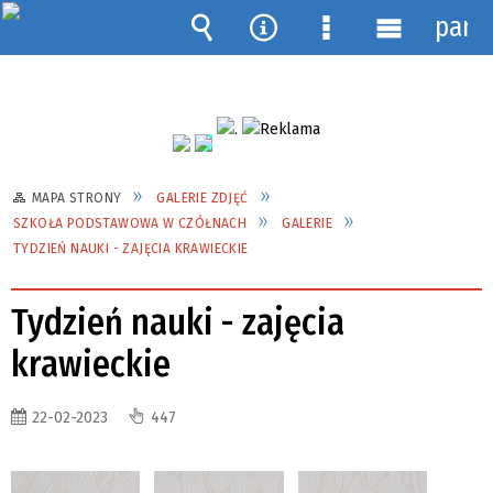
pane
Wyszukiwarka
Narzędzia
Menu
Menu
szczegółowe
główne
MAPA STRONY
GALERIE ZDJĘĆ
SZKOŁA PODSTAWOWA W CZÓŁNACH
GALERIE
TYDZIEŃ NAUKI - ZAJĘCIA KRAWIECKIE
Tydzień nauki - zajęcia
krawieckie
22-02-2023
447